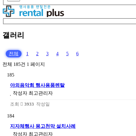
갤러리
전체
1
2
3
4
5
6
전체 185건
1 페이지
185
야외음악회 행사용품렌탈
작성자
최고관리자
조회
3933
작성일
184
지자체행사 몽고천막 설치사례
작성자
최고관리자