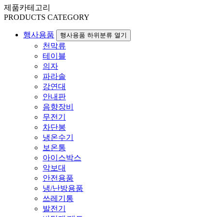
제품카테고리
PRODUCTS CATEGORY
행사용품
행사용품 하위분류 열기
천막류
테이블
의자
파라솔
강연대
안내판
음향장비
무전기
차단봉
냉온수기
보온통
아이스박스
악보대
안전용품
냉/난방용품
쓰레기통
발전기