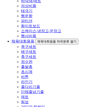
바닥재/매트
의상비품
태극기
행운함
파티션
화이트보드
쇼케이스,냉장고,온장고
행사비품
체육대회용품
체육대회용품 하위분류 열기
족구세트
배구세트
축구세트
점수판
출발총
초시계
바톤
라인기
줄다리기줄
단체줄넘기줄
매트
림보
2인3각 릴레이