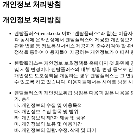
개인정보 처리방침
개인정보 처리방침
렌탈플러스(rental.co.kr 이하 "렌탈플러스"라 함)는
과 동시에 온라인상에서 렌탈플러스에 제공한 개인정보가 
관한 법률 등 정보통신서비스 제공자가 준수하여야 할 
정책을 통하여 이용자들이 제공하는 개인정보가 어떠한 
렌탈플러스는 개인정보 보호정책을 홈페이지 첫 화면에 
및 지침 변경이나 렌탈플러스의 내부 방침 변경 등으로 인
개인정보 보호정책을 개정하는 경우 렌탈플러스는 그 변
수 있도록 하고 있습니다. 이용자들께서는 사이트 방문 
렌탈플러스의 개인정보취급 방침은 다음과 같은 내용을 담
가. 총칙
나. 개인정보의 수집 및 이용목적
다. 개인정보 수집 항목 및 범위
라. 개인정보의 제3자 제공 및 공유
마. 개인정보의 보유 및 이용기간
바. 개인정보의 열람, 수정, 삭제 및 파기