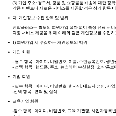
(3) 기업 주소: 청구서, 경품 및 쇼핑물품 배송에 대한 
각종 이벤트나 새로운 서비스를 제공할 경우 상기 항목 이
다. 개인정보 수집 항목 및 범위
렌탈플러스는 별도의 회원가입 절차 없이 특정 유료 서비
각종 서비스 제공을 위해 아래와 같은 개인정보를 수집하
1) 회원가입 시 수집하는 개인정보의 범위
개인 회원
- 필수 항목 : 아이디, 비밀번호, 이름, 주민등록번호, 생
- 선택 항목 : 핸드폰, 주소, 뉴스레터 수신설정, 소식/홍
기업 회원
- 필수 항목 : 아이디, 비밀번호, 회사명, 대표자 성명, 
-선택 항목 : 연혁 및 실적
교육기업 회원
-필수 항목 : 아이디, 비밀번호, 교육 기관명, 사업자등록