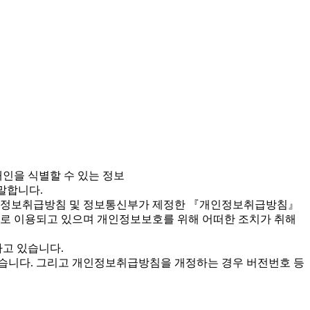
개인을 식별할 수 있는 정보
말합니다.
 개인정보취급방침 및 정보통신부가 제정한 『개인정보취급방침』
로 이용되고 있으며 개인정보보호를 위해 어떠한 조치가 취해
고 있습니다.
습니다. 그리고 개인정보취급방침을 개정하는 경우 버전번호 등