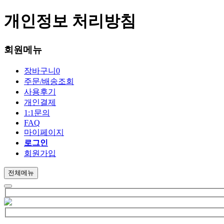
개인정보 처리방침
회원메뉴
장바구니
0
주문/배송조회
사용후기
개인결제
1:1문의
FAQ
마이페이지
로그인
회원가입
전체메뉴