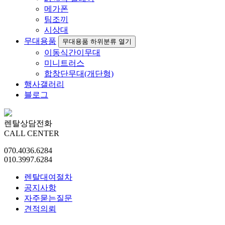
메가폰
팀조끼
시상대
무대용품
무대용품 하위분류 열기
이동식간이무대
미니트러스
합창단무대(개단형)
행사갤러리
블로그
렌탈상담전화
CALL CENTER
070.4036.6284
010.3997.6284
렌탈대여절차
공지사항
자주묻는질문
견적의뢰