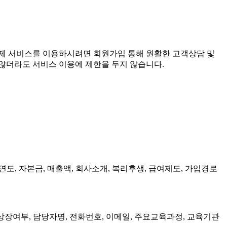
제 서비스를 이용하시려면 회원가입 통해 원활한 고객상담 및
않더라도 서비스 이용에 제한을 두지 않습니다.
립연도, 자본금, 매출액, 회사소개, 복리후생, 급여제도, 가입경로
, 상장여부, 담당자명, 전화번호, 이메일, 주요교육과정, 교육기관