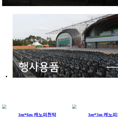
3m*6m 캐노피천막
3m*3m 캐노