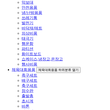
악보대
안전용품
냉/난방용품
쓰레기통
발전기
바닥재/매트
의상비품
태극기
행운함
파티션
화이트보드
쇼케이스,냉장고,온장고
행사비품
체육대회용품
체육대회용품 하위분류 열기
족구세트
배구세트
축구세트
점수판
출발총
초시계
바톤