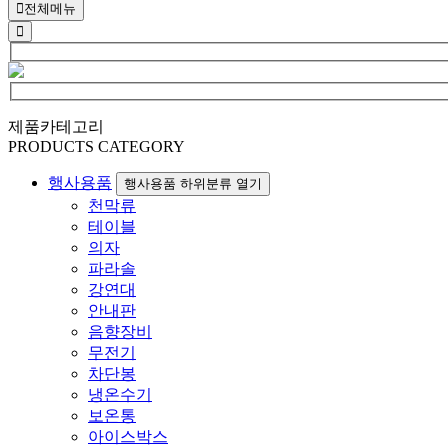
전체메뉴
제품카테고리
PRODUCTS CATEGORY
행사용품
행사용품 하위분류 열기
천막류
테이블
의자
파라솔
강연대
안내판
음향장비
무전기
차단봉
냉온수기
보온통
아이스박스