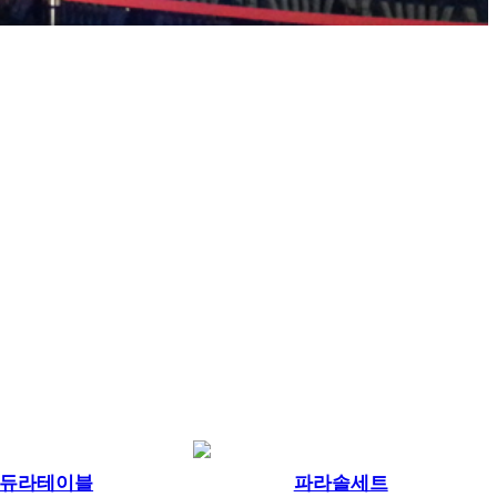
듀라테이블
파라솔세트