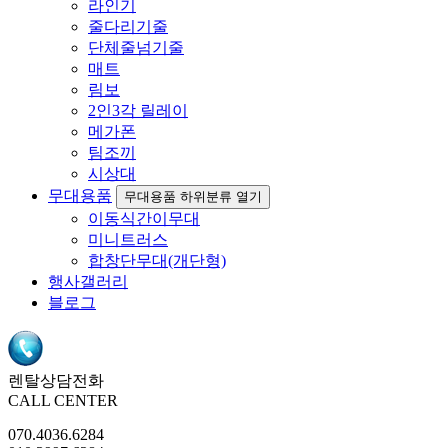
라인기
줄다리기줄
단체줄넘기줄
매트
림보
2인3각 릴레이
메가폰
팀조끼
시상대
무대용품
무대용품 하위분류 열기
이동식간이무대
미니트러스
합창단무대(개단형)
행사갤러리
블로그
렌탈상담전화
CALL CENTER
070.4036.6284