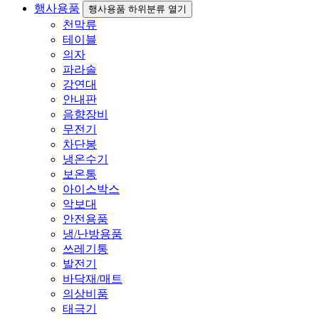
행사용품
행사용품 하위분류 열기
천막류
테이블
의자
파라솔
강연대
안내판
음향장비
무전기
차단봉
냉온수기
보온통
아이스박스
악보대
안전용품
냉/난방용품
쓰레기통
발전기
바닥재/매트
의상비품
태극기