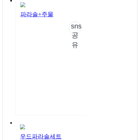
파라솔+주물
sns
공
유
우드파라솔세트