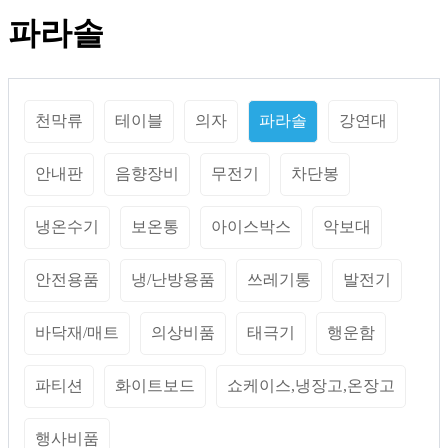
파라솔
천막류
테이블
의자
파라솔
강연대
안내판
음향장비
무전기
차단봉
냉온수기
보온통
아이스박스
악보대
안전용품
냉/난방용품
쓰레기통
발전기
바닥재/매트
의상비품
태극기
행운함
파티션
화이트보드
쇼케이스,냉장고,온장고
행사비품