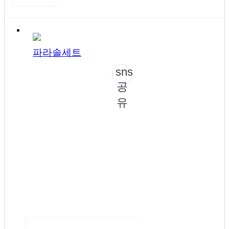
파라솔세트
sns
공
유