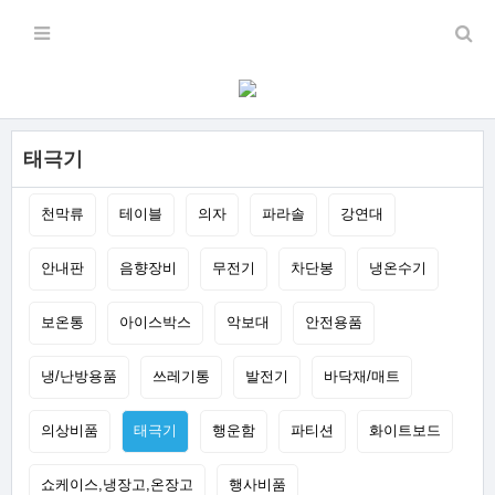
태극기
천막류
테이블
의자
파라솔
강연대
안내판
음향장비
무전기
차단봉
냉온수기
보온통
아이스박스
악보대
안전용품
냉/난방용품
쓰레기통
발전기
바닥재/매트
의상비품
태극기
행운함
파티션
화이트보드
쇼케이스,냉장고,온장고
행사비품