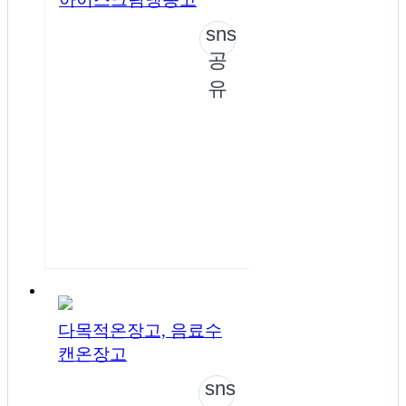
sns
공
유
다목적온장고, 음료수
캔온장고
sns