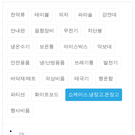
천막류
테이블
의자
파라솔
강연대
안내판
음향장비
무전기
차단봉
냉온수기
보온통
아이스박스
악보대
안전용품
냉/난방용품
쓰레기통
발전기
바닥재/매트
의상비품
태극기
행운함
파티션
화이트보드
쇼케이스,냉장고,온장고
행사비품