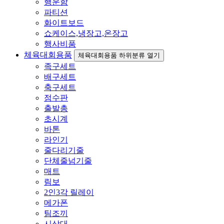
행운함
파티션
화이트보드
쇼케이스,냉장고,온장고
행사비품
체육대회용품
체육대회용품 하위분류 열기
족구세트
배구세트
축구세트
점수판
출발총
초시계
바톤
라인기
줄다리기줄
단체줄넘기줄
매트
림보
2인3각 릴레이
메가폰
팀조끼
시상대