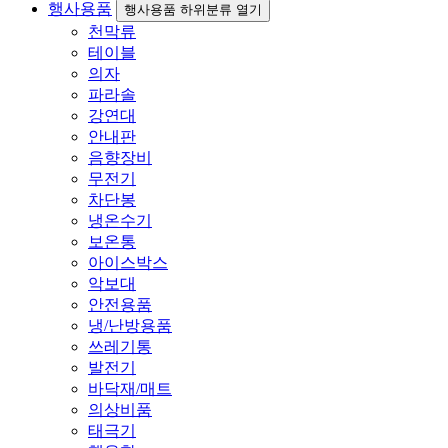
행사용품
행사용품 하위분류 열기
천막류
테이블
의자
파라솔
강연대
안내판
음향장비
무전기
차단봉
냉온수기
보온통
아이스박스
악보대
안전용품
냉/난방용품
쓰레기통
발전기
바닥재/매트
의상비품
태극기